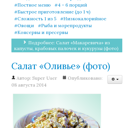
Постное меню
4 – 6 порций
Быстрое приготовление (до 1 ч)
Сложность 1 из 5
Низкокалорийное
Блюда из рыбы
Овощи
Рыба и морепродукты
Консервы и пресервы
Блюда из овощей
Подробнее: Салат «Макаревича» из
капусты, крабовых палочек и кукурузы (фото)
Мучные блюда
Салат «Оливье» (фото)
Автор:
Super User
Опубликовано:
Пироги и булочки
08 августа 2014
Сладости и напитки
Огонь и дым