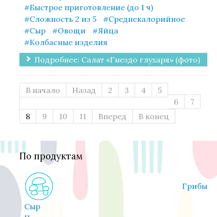
Быстрое приготовление (до 1 ч)
Сложность 2 из 5
Среднекалорийное
Сыр
Овощи
Яйца
Колбасные изделия
Подробнее: Салат «Гнездо глухаря» (фото)
В начало
Назад
2
3
4
5
6
7
8
9
10
11
Вперед
В конец
По продуктам
Грибы
Сыр