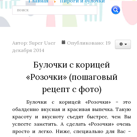
Главная
Пироги и булочки
Главная
Войти
Автор:
Super User
Опубликовано: 19
Кулинарные рецепты
декабря 2014
Булочки с корицей
«Розочки» (пошаговый
Салаты
Сонник
рецепт с фото)
Закуски
Булочки с корицей «Розочки» – это
обалденно вкусная и красивая выпечка. Такую
красоту и вкусноту съедят быстрее, чем Вы
Первые блюда
успеете заметить. А сделать «Розочки» очень
просто и легко. Ниже, специально для Вас –