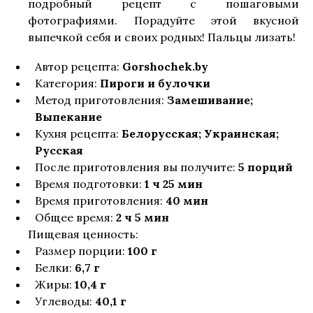
подробный рецепт с пошаговыми
Гарниры и каши
фотографиями. Порадуйте этой вкусной
выпечкой себя и своих родных! Пальцы лизать!
Блюда из мяса
Автор рецепта:
Gorshochek.by
Категория:
Пироги и булочки
Метод приготовления:
Замешивание;
Блюда из птицы
Выпекание
Кухня рецепта:
Белорусская; Украинская;
Русская
Блюда из рыбы
После приготовления вы получите:
5 порций
Время подготовки:
1 ч 25 мин
Время приготовления:
40 мин
Блюда из овощей
Общее время:
2 ч 5 мин
Пищевая ценность:
Размер порции:
100 г
Мучные блюда
Белки:
6,7 г
Жиры:
10,4 г
Углеводы:
40,1 г