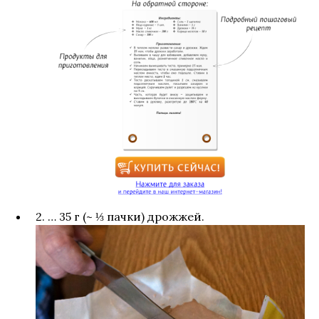
2. … 35 г (~ ⅓ пачки) дрожжей.