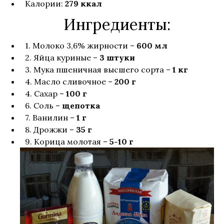
Пироги и булочки
Калории:
279 ккал
Ингредиенты:
Сладости и напитки
1. Молоко 3,6% жирности –
600 мл
2. Яйца куриные –
3 штуки
3. Мука пшеничная высшего сорта –
1 кг
Огонь и дым
4. Масло сливочное –
200 г
4. Сахар –
100 г
6. Соль –
щепотка
Заготовки
7. Ванилин –
1 г
8. Дрожжи –
35 г
Объявления на Doshka.by
9. Корица молотая –
5-10 г
Поиск